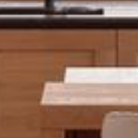
--
--