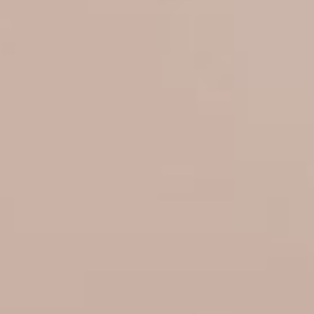
--
--