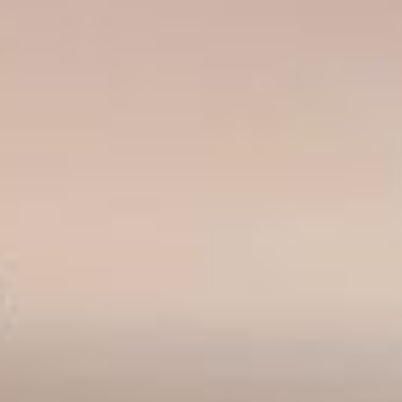
--
--