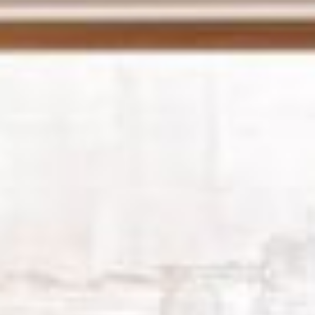
--
--