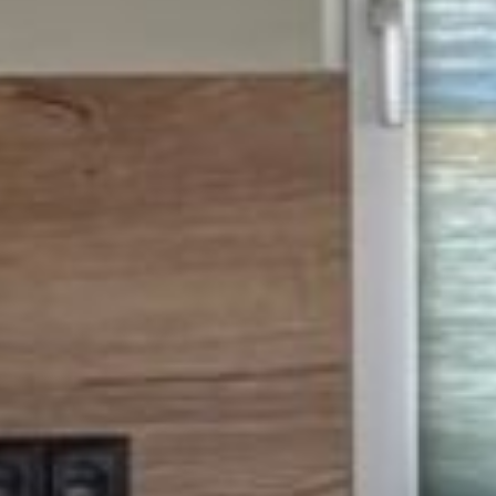
---
---