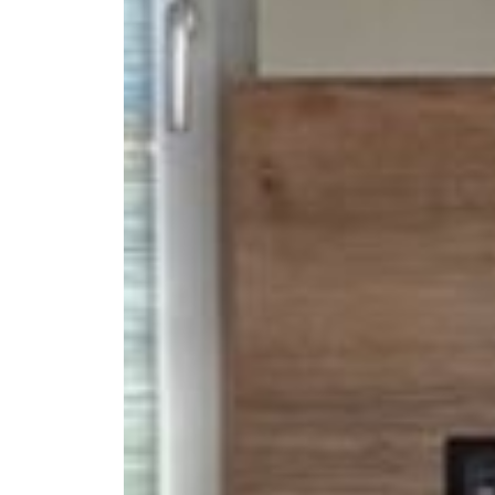
--
--