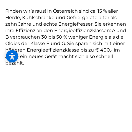
--
Finden wir’s raus! In Österreich sind ca. 15 % aller
Herde, Kühlschränke und Gefriergeräte älter als
zehn Jahre und echte Energiefresser. Sie erkennen
ihre Effizienz an den Energieeffizienzklassen: A und
B verbrauchen 30 bis 50 % weniger Energie als die
Oldies der Klasse E und G. Sie sparen sich mit einer
höheren Energieeffizienzklasse bis zu € 400,- im
Jahr – ein neues Gerät macht sich also schnell
bezahlt.
Induktion amortisiert sich
Falls Sie über die Neuanschaffung eines Herds
nachdenken, lassen Sie sich zum
energiesparenden Induktionskochen beraten. 1
Liter Wasser ist in 2,5 Minuten heiß, also viermal
schneller als auf einem herkömmlichen Kochfeld
und um ca. 30 % energiesparender. Auch durch die
exakte Regulierung (10 Leistungsstufen) und
durch die Topfgrößen, die perfekt zur Kochzone