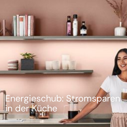
--
--
Energieschub: Stromsparen
in der Küche