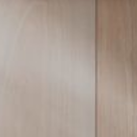
--
--