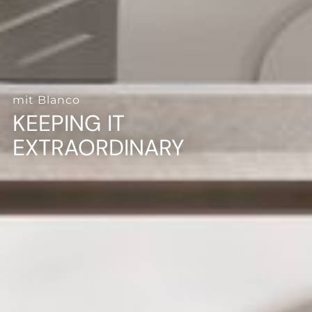
--
mit Blanco
KEEPING IT
EXTRAORDINARY