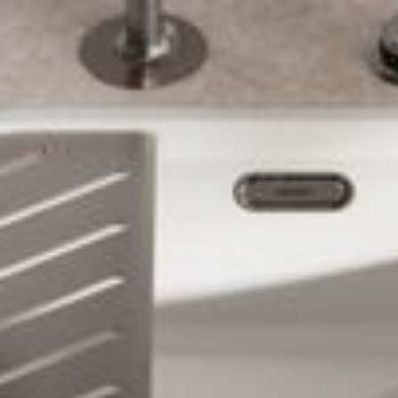
--
--