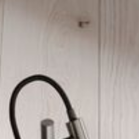
--
--