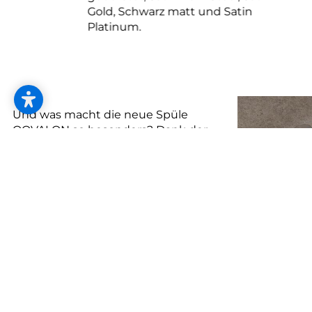
Gold, Schwarz matt und Satin
Platinum.
Und was macht die neue Spüle
OOVALON so besonders? Dank der
innovativen, patentierten BLANCO-
Materialtechnologie VELGRANIT®
überzeugt sie durch besondere
Robustheit und Pflegeleichtigkeit –
die perfekte Lösung für alle, die im
Alltag Wert auf Ästhetik und
Funktionalität legen. Erhältlich in
zwei exklusiven BLANCO OOVALON
Farben: ''Mystic Black'' und ''Cloud
White''