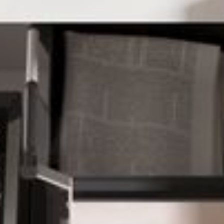
--
--